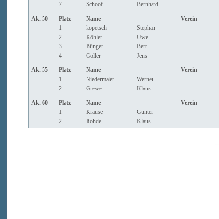
7
Schoof
Bernhard
Ak. 50
Platz
Name
Verein
1
kopetsch
Stephan
2
Köhler
Uwe
3
Bünger
Bert
4
Goller
Jens
Ak. 55
Platz
Name
Verein
1
Niedermaier
Werner
2
Grewe
Klaus
Ak. 60
Platz
Name
Verein
1
Krause
Gunter
2
Rohde
Klaus