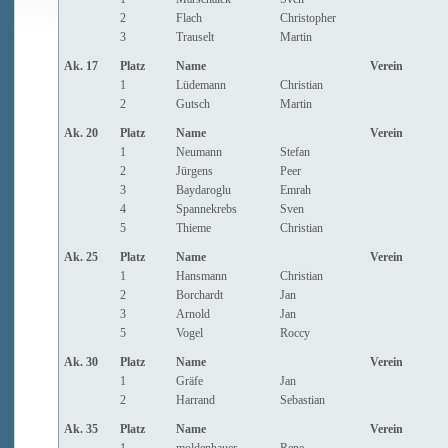
2
Flach
Christopher
3
Trauselt
Martin
Ak. 17
Platz
Name
Verein
1
Lüdemann
Christian
2
Gutsch
Martin
Ak. 20
Platz
Name
Verein
1
Neumann
Stefan
2
Jürgens
Peer
3
Baydaroglu
Emrah
4
Spannekrebs
Sven
5
Thieme
Christian
Ak. 25
Platz
Name
Verein
1
Hansmann
Christian
2
Borchardt
Jan
3
Arnold
Jan
5
Vogel
Roccy
Ak. 30
Platz
Name
Verein
1
Gräfe
Jan
2
Harrand
Sebastian
Ak. 35
Platz
Name
Verein