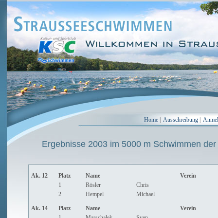
Home
|
Ausschreibung
|
Anme
Ergebnisse 2003 im 5000 m Schwimmen der
Ak. 12
Platz
Name
Verein
1
Rösler
Chris
2
Hempel
Michael
Ak. 14
Platz
Name
Verein
1
Marschalek
Sven