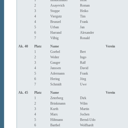
1
moldenhauer
Rene
2
Asayevich
Roman
3
Stoppe
Heiko
4
Viergutz
Tim
4
Brunzel
Frank
5
Urban
Jan
6
Harrand
Alexander
7
Vilbig
Ronald
Ak. 40
Platz
Name
Verein
1
Goebel
Bert
2
Wolter
Ingo
3
Gauger
Ralf
4
Janssen
David
5
Adermann
Frank
6
Hering
Jörg
7
Schmidt
Uwe
Ak. 45
Platz
Name
Verein
1
Zeterberg
Dirk
2
Brinkmann
Wilm
3
Kurth
Martin
4
Marx
Jochen
5
Hiltmann
Bernd-Udo
6
Barthel
Wolfhardt