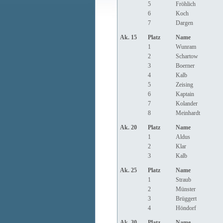
5
Fröhlich
6
Koch
7
Dargen
Ak. 15
Platz
Name
1
Wunram
2
Schartow
3
Boerner
4
Kalb
5
Zeising
6
Kaptain
7
Kolander
8
Meinhardt
Ak. 20
Platz
Name
1
Aldus
2
Klar
3
Kalb
Ak. 25
Platz
Name
1
Straub
2
Münster
3
Brüggert
4
Höndorf
Ak. 30
Platz
Name