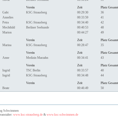
Verein
Zeit
Platz Gesam
Gabi
KSC-Strausberg
00:29:30
36
Annelies
00:33:59
41
Petra
KSC-Strausberg
00:34:40
42
Mechthild
Berliner Seehunde
00:40:53
48
Marion
00:44:27
49
Verein
Zeit
Platz Gesam
Marina
KSC-Strausberg
00:28:47
35
Verein
Zeit
Platz Gesam
Anne
Medizin Marzahn
00:34:41
43
Verein
Zeit
Platz Gesam
Ingrid
TSC Berlin
00:33:57
40
Ingrid
KSC-Strausberg
00:34:48
44
Verein
Zeit
Platz Gesam
Beate
00:46:49
50
lung Schwimmen
ranstalter:
www.ksc-strausberg.de
&
www.ksc-schwimmen.de