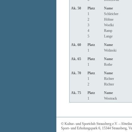
Ak. 50
Platz
Name
1
Schleicher
2
Höhne
3
Woelki
4
Ramp
5
Lange
Ak. 60
Platz
Name
1
Wolinski
Ak. 65
Platz
Name
1
Rothe
Ak. 70
Platz
Name
1
Richter
2
Richter
Ak. 75
Platz
Name
1
Wostrack
© Kultur- und Sportclub Strausberg e.V. – Abtei
Sport- und Erholungspark 6, 15344 Strausberg, Ve