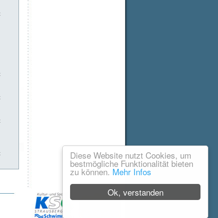
t
t
t
t
Diese Website nutzt Cookies, um
t
bestmögliche Funktionalität bieten
zu können.
Mehr Infos
Ok, verstanden