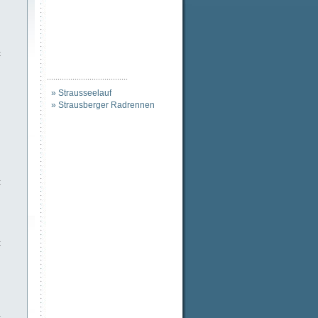
t
......................................
» Strausseelauf
» Strausberger Radrennen
t
t
t