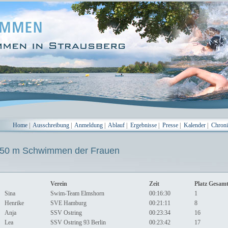
Home
|
Ausschreibung
|
Anmeldung
|
Ablauf
|
Ergebnisse
|
Presse
|
Kalender
|
Chron
0 m Schwimmen der Frauen
Verein
Zeit
Platz Gesam
Sina
Swim-Team Elmshorn
00:16:30
1
Henrike
SVE Hamburg
00:21:11
8
Anja
SSV Ostring
00:23:34
16
Lea
SSV Ostring 93 Berlin
00:23:42
17