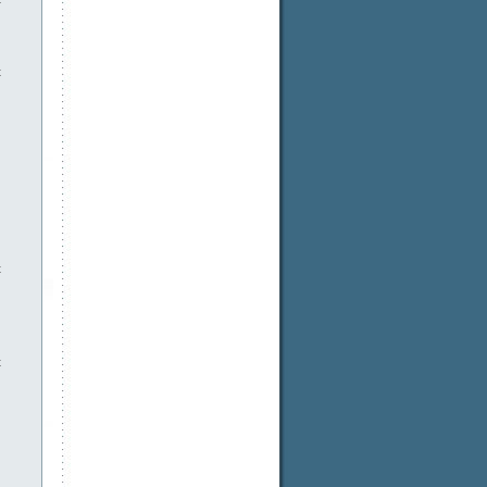
t
t
t