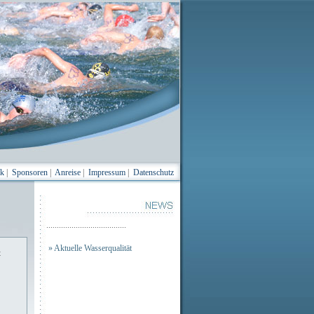
ik
|
Sponsoren
|
Anreise
|
Impressum
|
Datenschutz
......................................
» Aktuelle Wasserqualität
t