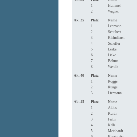
1
Hummel
2
Wagner
Ak. 35
Platz
Name
1
Lehmann
2
Schubert
3
Kleindienst
4
Scheffer
5
Leske
6
Liske
7
Böhme
8
Werdik
Ak. 40
Platz
Name
1
Rogge
2
Runge
3
Liermann
Ak. 45
Platz
Name
1
Aldus
2
Kurth
3
Faltin
4
Kalb
5
Meinhardt
6
Koschwitz