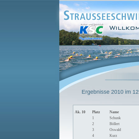
Ergebnisse 2010 im 125
Ak. 10
Platz
Name
1
Schunk
2
Böllert
3
Oswald
4
Kurz