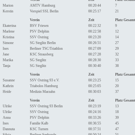
Marion
AMTV Hamburg
00:20:44
7
Kerstin
Vorspiel SSL Berlin
00:25:17
21
Verein
Zeit
Platz Gesam
Ekaterina
BSV Friesen
00:22:32
9
Marlene
PSV Delphin
00:22:58
12
Kristina
SSV Ostring
00:23:20
14
Simone
SG Steglitz Berlin
00:26:51
27
Ines
Berliner TSC/Triathlon
00:27:09
29
Jane
KSC Strausberg
00:27:28
32
Marika
SG Steglitz
00:28:30
33
Tanja
SG Steglitz
00:30:40
38
Verein
Zeit
Platz Gesam
Susanne
SSV Ostring 93 e.V.
00:23:25
15
Kathrin
Triabolos Hamburg
00:25:05
20
Heide
Medizin Marzahn
00:30:03
37
Verein
Zeit
Platz Gesam
Ulrike
SSV Ostring 93 Berlin
00:23:19
13
Ulrike
SSV Ostring
00:24:16
18
Anna
PSV Delphin
00:33:26
39
Ines
Familie Kalb
00:36:55
45
Dannuta
KSC Turnen
00:37:51
47
Silvia
Berliner Seehunde
00:50:24
51