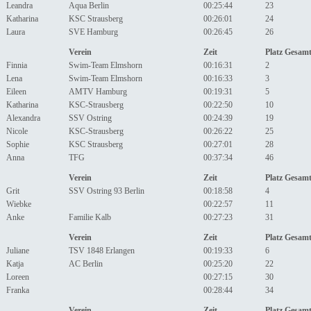
Leandra
Aqua Berlin
00:25:44
23
Katharina
KSC Strausberg
00:26:01
24
Laura
SVE Hamburg
00:26:45
26
Verein
Zeit
Platz Gesam
Finnia
Swim-Team Elmshorn
00:16:31
2
Lena
Swim-Team Elmshorn
00:16:33
3
Eileen
AMTV Hamburg
00:19:31
5
Katharina
KSC-Strausberg
00:22:50
10
Alexandra
SSV Ostring
00:24:39
19
Nicole
KSC-Strausberg
00:26:22
25
Sophie
KSC Strausberg
00:27:01
28
Anna
TFG
00:37:34
46
Verein
Zeit
Platz Gesam
Grit
SSV Ostring 93 Berlin
00:18:58
4
Wiebke
00:22:57
11
Anke
Familie Kalb
00:27:23
31
Verein
Zeit
Platz Gesam
Juliane
TSV 1848 Erlangen
00:19:33
6
Katja
AC Berlin
00:25:20
22
Loreen
00:27:15
30
Franka
00:28:44
34
Verein
Zeit
Platz Gesam